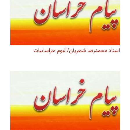
استاد محمدرضا شجریان/آلبوم خراسانیات