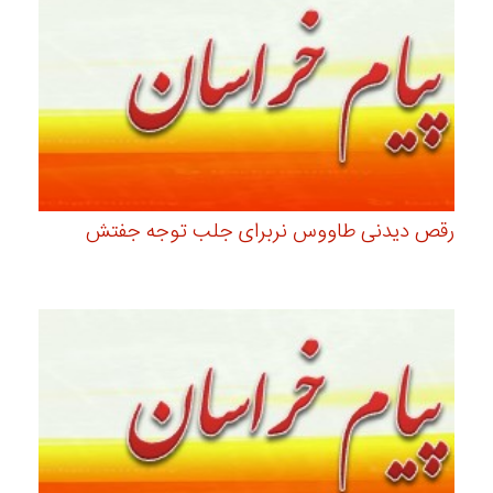
رقص دیدنی طاووس نربرای جلب توجه جفتش